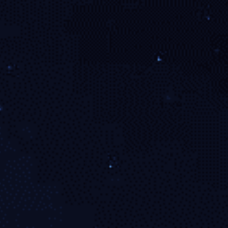
。因此，希望未来能够看到越来越多像卡里
动的发展贡献智慧与力量！
下一篇：
贝兰热17号秀表现惊艳12中9砍下