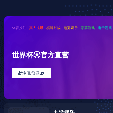
立即注册
8868体育平台登录
威体育数据平台
8868体育平台登录入口 OFFICIAL WEBSITE
自2022年创立以来，
8868体育平台登录入口
致力
超、欧洲杯、LPL在内的热门赛事直播与数据服