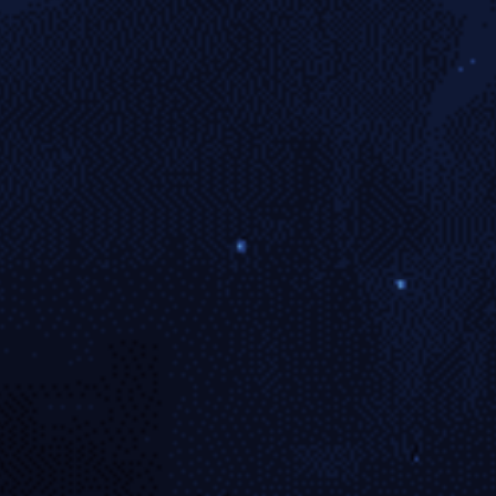
上一篇：
国米若出售巴斯托尼可获5700万欧…
热门推荐