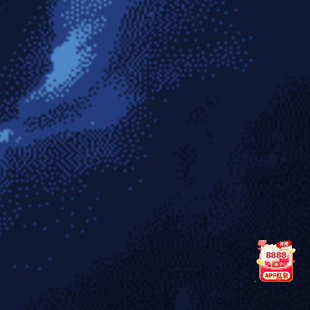
间的信息交流，有助于打破组织壁垒，实现
联合，共同制定适合少年儿童心理发展的训
部利益相关者，还包括家长及社区等外部支
的发展时，将形成良好的足球生态圈，为曼
互动变得愈发重要。卡里克作为前职业球
方式。他不仅能够通过媒体分享自身经历，
视，这无疑会增加粉丝对球队未来发展的期