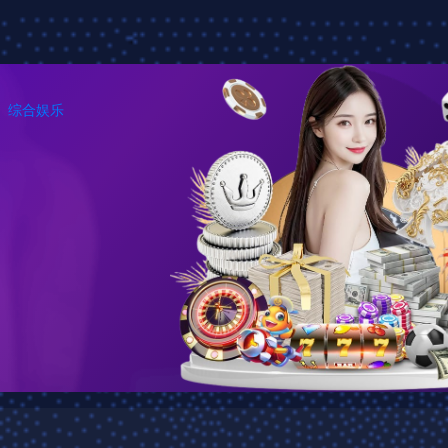
体育
下载App
公司简介
入口
官网 · 权
于为用户提供包括NBA、英
务，广受用户信赖。