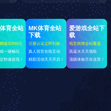
发展的重要意义。
天才的高度重视。他深知，足球的发展离不
。通过与教练团队共同商讨训练方案和选拔
，从而提高他们的综合素质。
具有独特价值。他曾在曼联效力多年，对于
将这些元素融入到青训中，使得年轻球员不
力，他可以为俱乐部搭建更多合作桥梁，比
员创造更多展示自我的机会。这种资源整