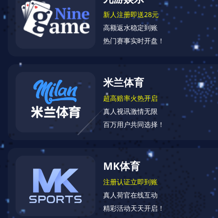
立即下载8868体育平台登录入口APP
首页
/
体育焦点
/ 正文