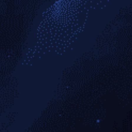
同时，通过组织一些公众活动，例如开放日或讲
量方面所做出的努力，这样便可以拉近球队和支
丝将更愿意投入时间与精力去关注并支持青年队
最后，当俱乐部能够有效地与社区建立联系，无
入到支持青年足球事业的大军之中。这种良好的
有助于吸引赞助商和合作伙伴，为未来的发展提
总结：
总体而言，曼联青训总监提到卡里克主动参与会
关心，更为整个俱乐部带来了诸多积极影响。从
凝聚力以及促进与球迷互动，各个方面相辅相成
施若得到持续推进，无疑将为曼联未来输送源源
在全球足球格局日益变化的大背景下，加强青训